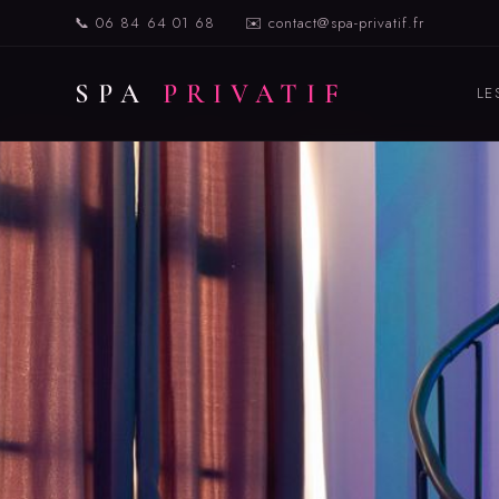
📞 06 84 64 01 68
✉️ contact@spa-privatif.fr
SPA
PRIVATIF
LE