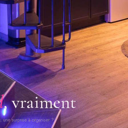
d
, vraiment
, une surprise à organiser ?