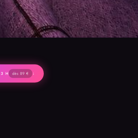
↓
 3 H
dès 89 €