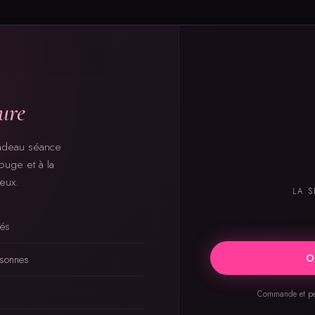
eure
cadeau séance
ouge et à la
eux.
LA S
sés
O
rsonnes
Commande et per