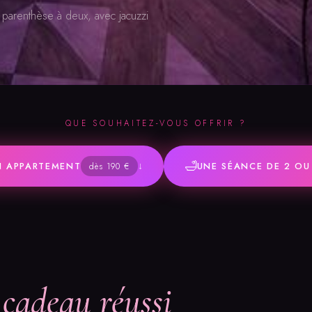
e parenthèse à deux, avec jacuzzi
QUE SOUHAITEZ-VOUS OFFRIR ?
🛁
↓
N APPARTEMENT
UNE SÉANCE DE 2 OU
dès 190 €
n
cadeau réussi