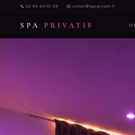
📞 06 84 64 01 68
✉️ contact@spa-privatif.fr
SPA
PRIVATIF
LE