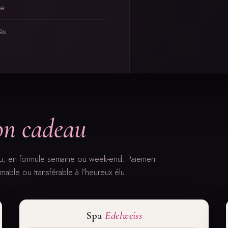
de
és
on cadeau
u, en formule semaine ou week-end. Paiement
able ou transférable à l'heureux élu.
Spa
Edelweiss